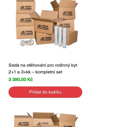
Sada na stěhování pro rodinný byt
2+1 a 3+kk – kompletní set
Cena
3 390,00 Kč
Přidat do košíku