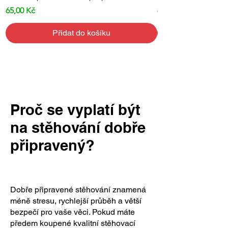
Cena
Cena
65,00 Kč
69,00 Kč
Přidat do košíku
Proč se vyplatí být
na stěhování dobře
připravený?
Dobře připravené stěhování znamená
méně stresu, rychlejší průběh a větší
bezpečí pro vaše věci. Pokud máte
předem koupené kvalitní stěhovací