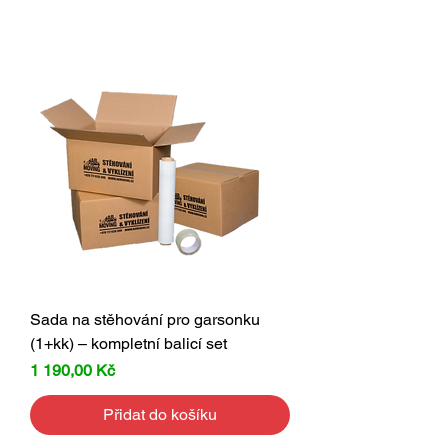
Sada na stěhování pro garsonku
(1+kk) – kompletní balicí set
Cena
1 190,00 Kč
Přidat do košíku