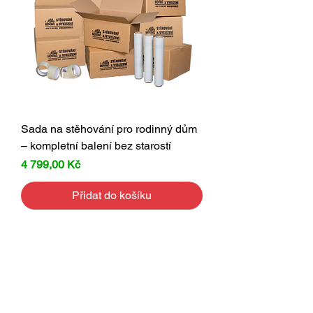
Sada na stěhování pro rodinný dům
– kompletní balení bez starostí
Cena
4 799,00 Kč
Přidat do košíku
Proč se vyplatí
koupit stěhovací set?