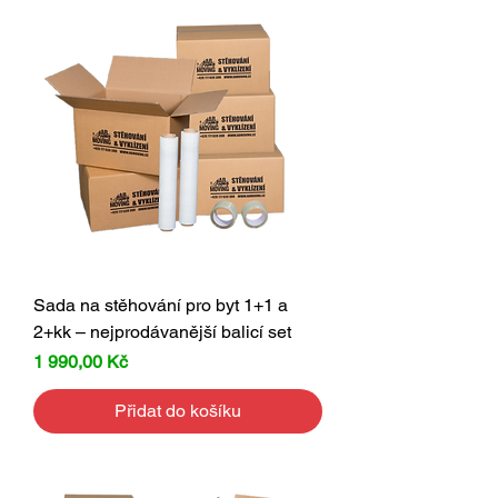
Sada na stěhování pro byt 1+1 a
2+kk – nejprodávanější balicí set
Cena
1 990,00 Kč
Přidat do košíku