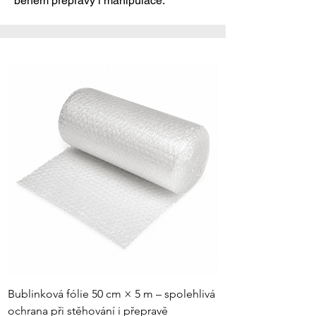
během přepravy i manipulace.
Bublinková fólie 50 cm × 5 m – spolehlivá
Robustní 5-vrstvá s
ochrana při stěhování i přepravě
500×400×300 mm