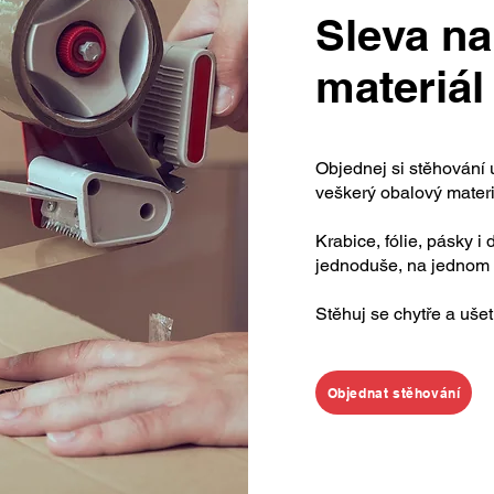
Sleva na
materiál
Objednej si stěhování 
veškerý obalový mater
Krabice, fólie, pásky i
jednoduše, na jednom m
Stěhuj se chytře a ušet
Objednat stěhování