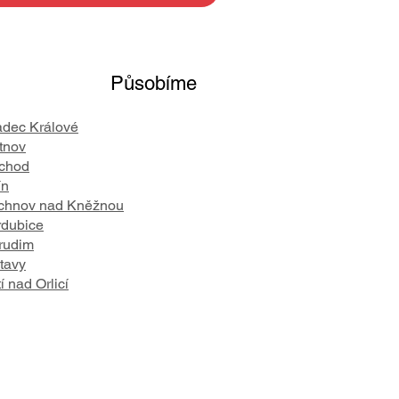
Působíme
adec Králové
tnov
chod
ín
chnov nad Kněžnou
rdubice
rudim
tavy
í nad Orlicí