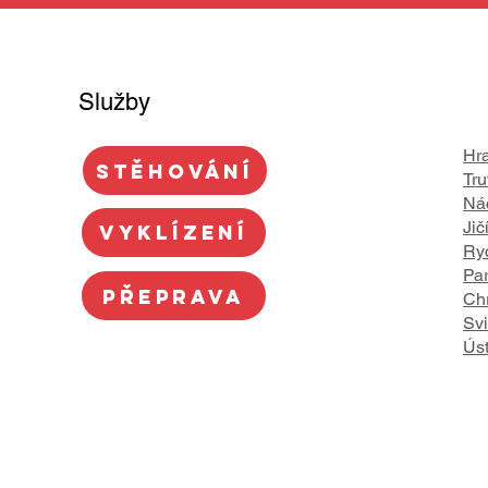
Služby
Hr
STĚHOVÁNÍ
Tru
Ná
Jič
VYKLÍZENÍ
Ry
Pa
PŘEPRAVA
Ch
Svi
Úst