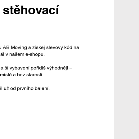
 stěhovací
u AB Moving a získej slevový kód na
iál v našem e-shopu.
 další vybavení pořídíš výhodněji –
ístě a bez starostí.
ři už od prvního balení.