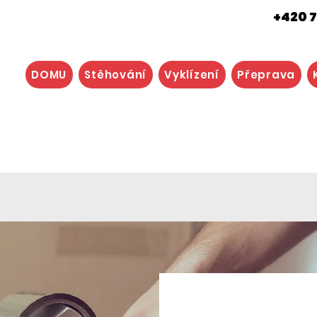
+420 7
DOMU
Stěhování
Vyklízení
Přeprava