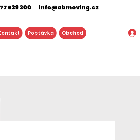
77 639 300
info@abmoving.cz
Kontakt
Poptávka
Obchod